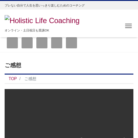
ブレない自分で人生を思いっきり楽しむためのコーチング
Me
オンライン・土日祝日も受講OK
ご感想
TOP
ご感想