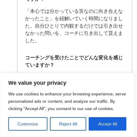
「本心では分かっている筈なのに向き合えな
かったこと」を紐解いていく時間になりまし
た。自分ひとりで内観するだけでは引き出せ
なかった問いを、コーチに引き出して貰えま
した。
コーチングを受けたことでどんな変化を感じ
ていますか？
心の中のモヤモヤが可視化され、自分の現状
We value your privacy
を把握する事ができました。本当に求めてい
ること(目的)とやるべきこと(手段)が気付かぬ
We use cookies to enhance your browsing experience, serve
うちに混ぜこぜになり、自分を見失っている
personalized ads or content, and analyze our traffic. By
のだなと気づく事が出来ました。また、自分
clicking "Accept All", you consent to our use of cookies.
の中に「こうあるべき」という凝り固まった
考えがあったことにも気付かせて貰えまし
Customize
Reject All
Accept All
た。