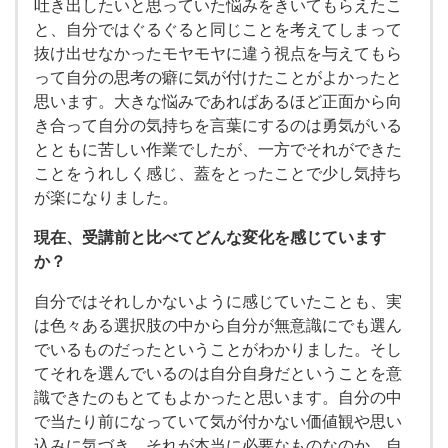
吐き出したいと思っていた悩みをきいてもらえたこ
と、自分ではぐるぐると同じことを考えてしまって
抜け出せなかったモヤモヤに違う視点を与えてもら
って自分の思考の癖に気が付けたことがよかったと
思います。大きな悩みであればあるほど正面から向
き合って自分の気持ちを言葉にするのは勇気がいる
とともに苦しい作業でしたが、一方でそれができた
ことをうれしく感じ、蓋をとったことで少し気持ち
が楽になりました。
現在、受講前と比べてどんな変化を感じています
か？
自分ではそれしかないように感じていたことも、実
は色々ある選択肢の中から自分が無意識にでも選ん
でいるものだったということがわかりました。そし
てそれを選んでいるのは自分自身だということを意
識できたのもとてもよかったと思います。自分の中
で当たり前になっていて気が付かない価値観や思い
込みに気づき、それが本当に必要なものなのか、自