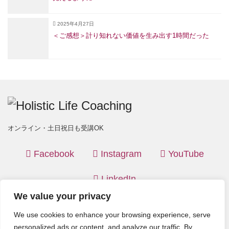
2025年4月27日
＜ご感想＞計り知れない価値を生み出す1時間だった
オンライン・土日祝日も受講OK
Facebook
Instagram
YouTube
LinkedIn
We value your privacy
(C) 2026
Holistic Life Coaching
. All rights reserved. Theme by
We use cookies to enhance your browsing experience, serve
LIQUID PRESS
.
personalized ads or content, and analyze our traffic. By