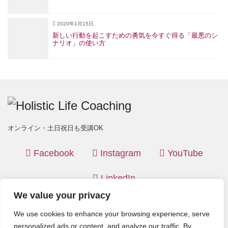
2020年1月15日
新しい行動を起こすための勇気を今すぐ得る「最悪のシ
ナリオ」の使い方
オンライン・土日祝日も受講OK
Facebook
Instagram
YouTube
LinkedIn
We value your privacy
(C) 2026
Holistic Life Coaching
. All rights reserved. Theme by
We use cookies to enhance your browsing experience, serve
LIQUID PRESS
.
personalized ads or content, and analyze our traffic. By