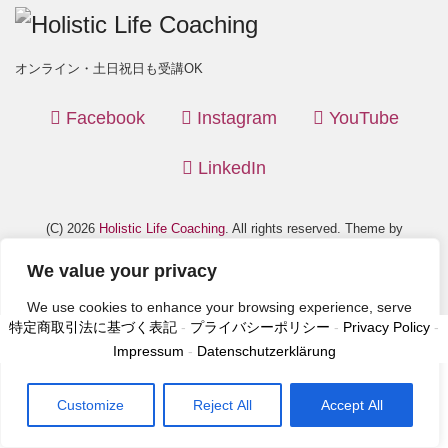
オンライン・土日祝日も受講OK
Facebook
Instagram
YouTube
LinkedIn
(C) 2026
Holistic Life Coaching
. All rights reserved. Theme by
LIQUID PRESS
.
We value your privacy
We use cookies to enhance your browsing experience, serve
特定商取引法に基づく表記
-
プライバシーポリシー
-
Privacy Policy
-
personalized ads or content, and analyze our traffic. By
Impressum
-
Datenschutzerklärung
clicking "Accept All", you consent to our use of cookies.
Customize
Reject All
Accept All