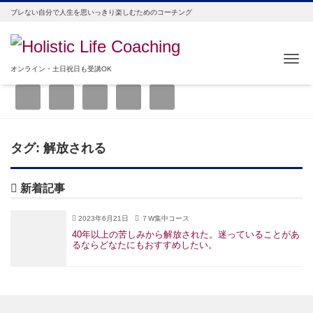
ブレない自分で人生を思いっきり楽しむためのコーチング
Me
オンライン・土日祝日も受講OK
タグ:
解放される
新着記事
2023年6月21日
７W集中コース
40年以上の苦しみから解放された。迷っていることがあ
るならどなたにもおすすめしたい。