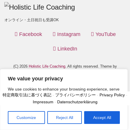
オンライン・土日祝日も受講OK
Facebook
Instagram
YouTube
LinkedIn
(C) 2026
Holistic Life Coaching
. All rights reserved. Theme by
LIQUID PRESS
.
We value your privacy
We use cookies to enhance your browsing experience, serve
特定商取引法に基づく表記
-
プライバシーポリシー
-
Privacy Policy
-
personalized ads or content, and analyze our traffic. By
Impressum
-
Datenschutzerklärung
clicking "Accept All", you consent to our use of cookies.
Customize
Reject All
Accept All