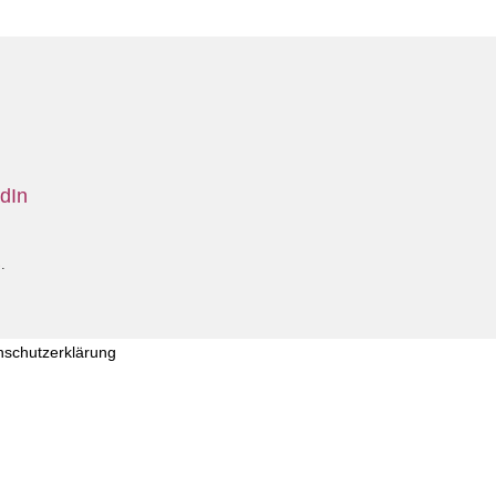
dIn
S
.
nschutzerklärung