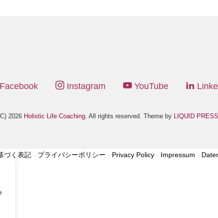
Facebook
Instagram
YouTube
Linke
(C) 2026
Holistic Life Coaching
. All rights reserved. Theme by
LIQUID PRES
基づく表記
-
プライバシーポリシー
-
Privacy Policy
-
Impressum
-
Date
e