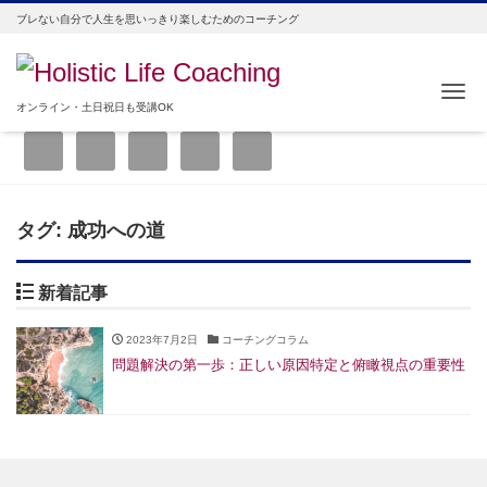
ブレない自分で人生を思いっきり楽しむためのコーチング
Me
オンライン・土日祝日も受講OK
タグ:
成功への道
新着記事
2023年7月2日
コーチングコラム
問題解決の第一歩：正しい原因特定と俯瞰視点の重要性