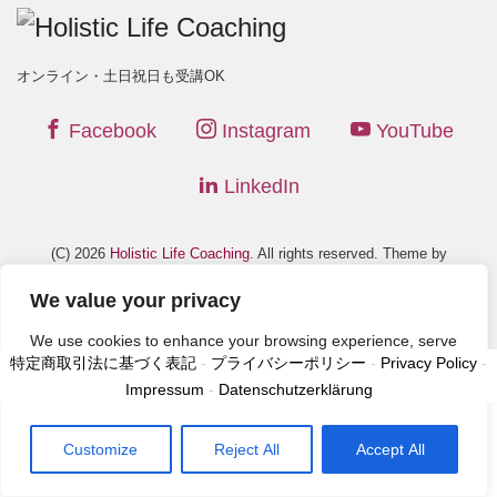
オンライン・土日祝日も受講OK
Facebook
Instagram
YouTube
LinkedIn
(C) 2026
Holistic Life Coaching
. All rights reserved. Theme by
LIQUID PRESS
.
We value your privacy
We use cookies to enhance your browsing experience, serve
特定商取引法に基づく表記
-
プライバシーポリシー
-
Privacy Policy
-
personalized ads or content, and analyze our traffic. By
Impressum
-
Datenschutzerklärung
clicking "Accept All", you consent to our use of cookies.
Customize
Reject All
Accept All