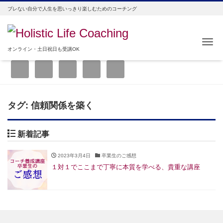
ブレない自分で人生を思いっきり楽しむためのコーチング
Me
オンライン・土日祝日も受講OK
タグ:
信頼関係を築く
新着記事
2023年3月4日
卒業生のご感想
１対１でここまで丁寧に本質を学べる、貴重な講座