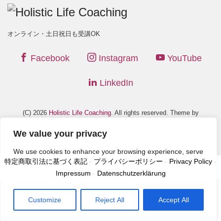
オンライン・土日祝日も受講OK
Facebook
Instagram
YouTube
LinkedIn
(C) 2026
Holistic Life Coaching
. All rights reserved. Theme by
LIQUID PRESS
.
We value your privacy
We use cookies to enhance your browsing experience, serve
特定商取引法に基づく表記
-
プライバシーポリシー
-
Privacy Policy
-
personalized ads or content, and analyze our traffic. By
Impressum
-
Datenschutzerklärung
clicking "Accept All", you consent to our use of cookies.
Customize
Reject All
Accept All