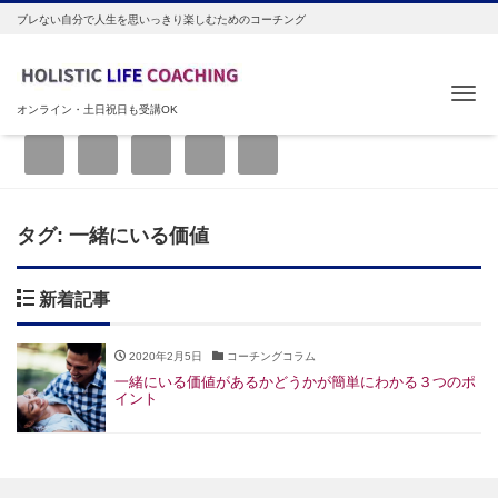
ブレない自分で人生を思いっきり楽しむためのコーチング
Me
オンライン・土日祝日も受講OK
タグ:
一緒にいる価値
新着記事
2020年2月5日
コーチングコラム
一緒にいる価値があるかどうかが簡単にわかる３つのポ
イント