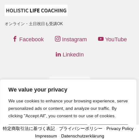
オンライン・土日祝日も受講OK
Facebook
Instagram
YouTube
LinkedIn
Mobile
|
Desktop
We value your privacy
(C) 2026
Holistic Life Coaching
. All rights reserved. Theme by
We use cookies to enhance your browsing experience, serve
LIQUID PRESS
.
personalized ads or content, and analyze our traffic. By
clicking "Accept All", you consent to our use of cookies.
特定商取引法に基づく表記
-
プライバシーポリシー
-
Privacy Policy
-
Customize
Reject All
Accept All
Impressum
-
Datenschutzerklärung