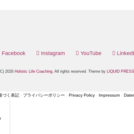
Facebook
Instagram
YouTube
Linked
(C) 2026
Holistic Life Coaching
. All rights reserved. Theme by
LIQUID PRES
基づく表記
-
プライバシーポリシー
-
Privacy Policy
-
Impressum
-
Date
e