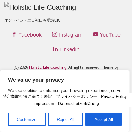
オンライン・土日祝日も受講OK
Facebook
Instagram
YouTube
LinkedIn
(C) 2026
Holistic Life Coaching
. All rights reserved. Theme by
LIQUID PRESS
.
We value your privacy
We use cookies to enhance your browsing experience, serve
特定商取引法に基づく表記
-
プライバシーポリシー
-
Privacy Policy
-
personalized ads or content, and analyze our traffic. By
Impressum
-
Datenschutzerklärung
clicking "Accept All", you consent to our use of cookies.
Customize
Reject All
Accept All