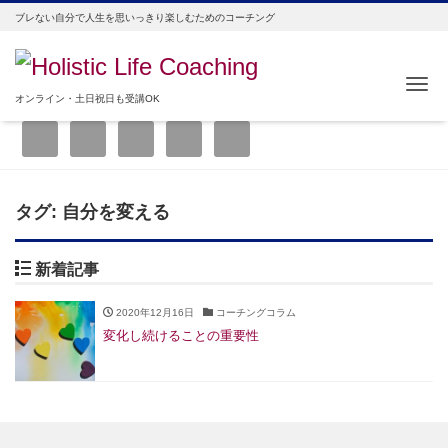
ブレない自分で人生を思いっきり楽しむためのコーチング
Me
オンライン・土日祝日も受講OK
タグ:
自分を変える
新着記事
2020年12月16日
コーチングコラム
変化し続けることの重要性